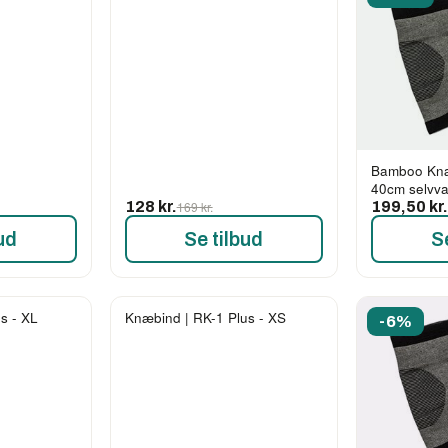
Bamboo Knæb
40cm selvv
128 kr.
169 kr.
199,50 kr
ud
Se tilbud
S
s - XL
Knæbind | RK-1 Plus - XS
-19%
-6%