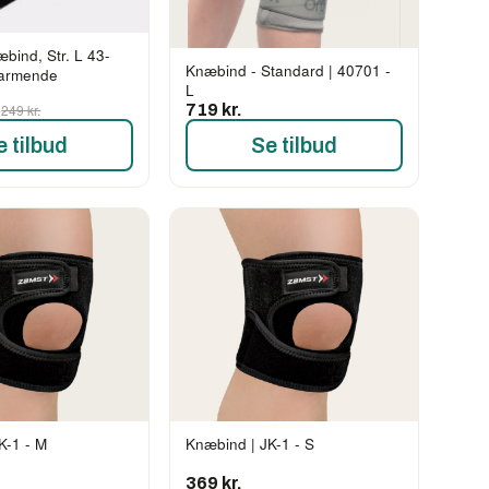
ind, Str. L 43-
Knæbind - Standard | 40701 -
varmende
L
.
249 kr.
719 kr.
e tilbud
Se tilbud
K-1 - M
Knæbind | JK-1 - S
369 kr.