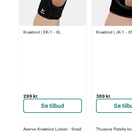
Knæbind | EK-1 - XL
Knæbind | JK-1 - X
299 kr.
369 kr.
Se tilbud
Se tilb
Aserve Knæbind Lukket - Small
Thuasne Patella kn
-43%
-25%