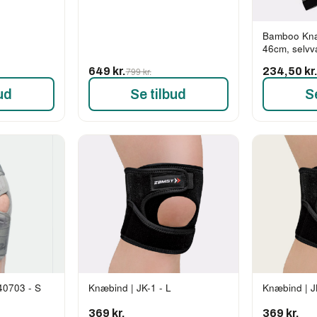
Bamboo Knæb
46cm, selv
649 kr.
799 kr.
234,50 kr
ud
Se tilbud
S
40703 - S
Knæbind | JK-1 - L
Knæbind | J
369 kr.
369 kr.