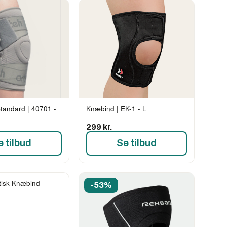
tandard | 40701 -
Knæbind | EK-1 - L
299 kr.
e tilbud
Se tilbud
tisk Knæbind
-53%