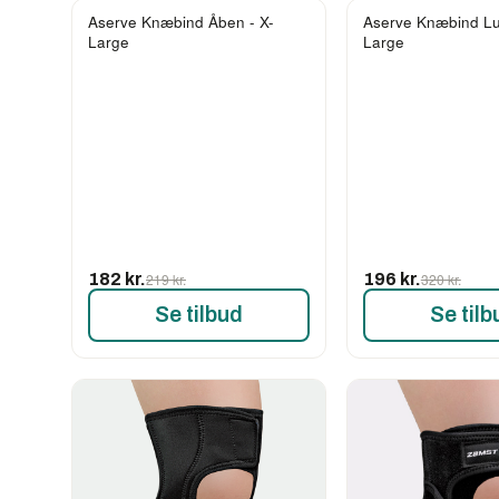
Aserve Knæbind Åben - X-
Aserve Knæbind Lu
-17%
-39%
Large
Large
182 kr.
219 kr.
196 kr.
320 kr.
Se tilbud
Se tilb