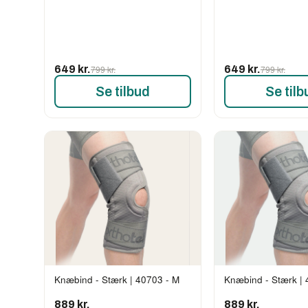
649 kr.
799 kr.
649 kr.
799 kr.
Se tilbud
Se tilb
Knæbind - Stærk | 40703 - M
Knæbind - Stærk | 
889 kr.
889 kr.