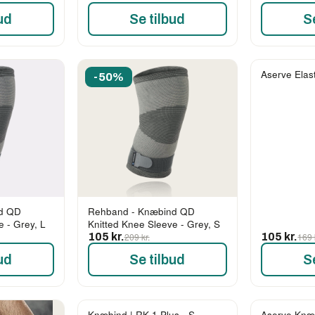
ud
Se tilbud
S
Aserve Elas
-50%
-38%
d QD
Rehband - Knæbind QD
e - Grey, L
Knitted Knee Sleeve - Grey, S
105 kr.
209 kr.
105 kr.
169 
ud
Se tilbud
S
Knæbind | RK-1 Plus - S
Aserve Knæ