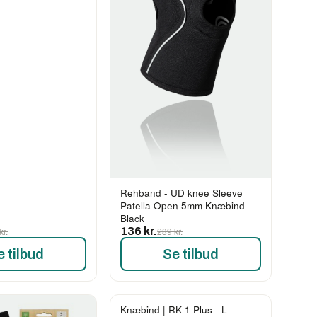
Rehband - UD knee Sleeve
Patella Open 5mm Knæbind -
Black
kr.
136 kr.
289 kr.
e tilbud
Se tilbud
Knæbind | RK-1 Plus - L
-19%