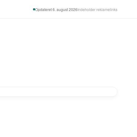
Opdateret 6. august 2026
Indeholder reklamelinks
-6%
-39%