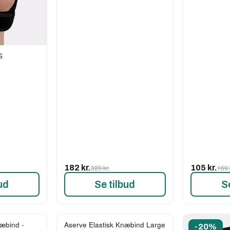
S
182 kr.
320 kr.
105 kr.
169 
ud
Se tilbud
S
æbind -
Aserve Elastisk Knæbind Large
-24%
-20%