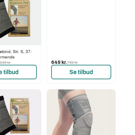
ind, Str. S, 37-
armende
.
249 kr.
649 kr.
799 kr.
e tilbud
Se tilbud