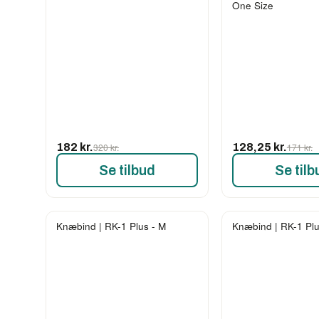
One Size
182 kr.
320 kr.
128,25 kr.
171 kr.
Se tilbud
Se tilb
Knæbind | RK-1 Plus - M
Knæbind | RK-1 Plu
-19%
-19%