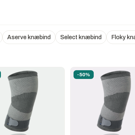
Aserve knæbind
Select knæbind
Floky kn
-50%