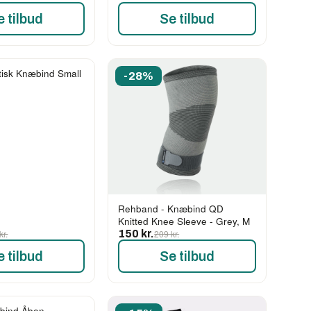
e tilbud
Se tilbud
tisk Knæbind Small
-28%
Rehband - Knæbind QD
Knitted Knee Sleeve - Grey, M
kr.
150 kr.
209 kr.
e tilbud
Se tilbud
bind Åben -