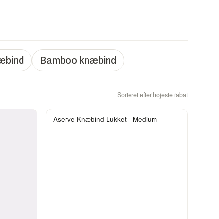
æbind
Bamboo knæbind
Sorteret efter højeste rabat
Aserve Knæbind Lukket - Medium
-43%