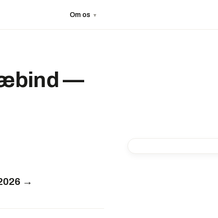
Om os
▼
knæbind —
-17%
-53%
 2026 →