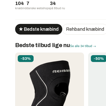
104
7
34
knæbind
danske webshops
på tilbud nu
★ Bedste knæbind
Rehband knæbind
Bedste tilbud lige nu
Se alle 34 tilbud →
-53%
-50%