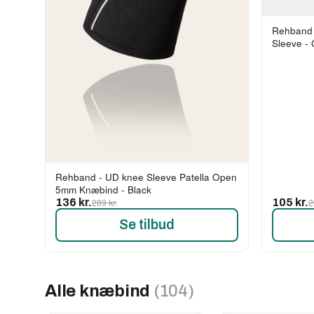
Rehband 
Sleeve - 
Rehband - UD knee Sleeve Patella Open
5mm Knæbind - Black
136 kr.
289 kr.
105 kr.
2
Se tilbud
Alle knæbind
(104)