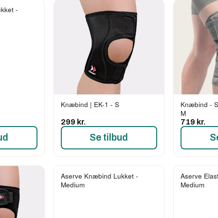
kket -
Knæbind | EK-1 - S
Knæbind - S
M
299 kr.
719 kr.
ud
Se tilbud
S
Aserve Knæbind Lukket -
Aserve Elas
-43%
-38%
Medium
Medium